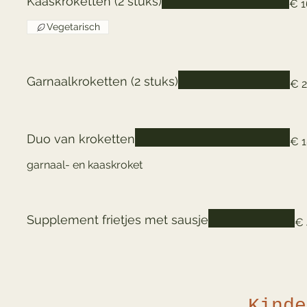
Kaaskroketten (2 stuks)
€ 1
Vegetarisch
Garnaalkroketten (2 stuks)
€ 2
Duo van kroketten
€ 1
garnaal- en kaaskroket
Supplement frietjes met sausje
€ 
Kinde