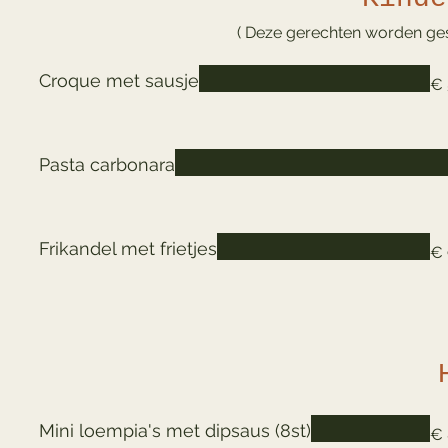
( Deze gerechten worden ges
Croque met sausje
€ 
Pasta carbonara
Frikandel met frietjes
€ 
Mini loempia's met dipsaus (8st)
€ 