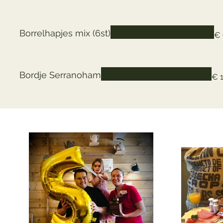
Borrelhapjes mix (6st)
€ 
Bordje Serranoham
€ 