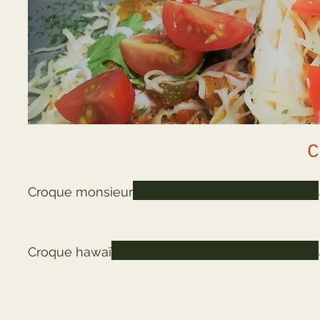
C
Croque monsieur
Croque hawaï