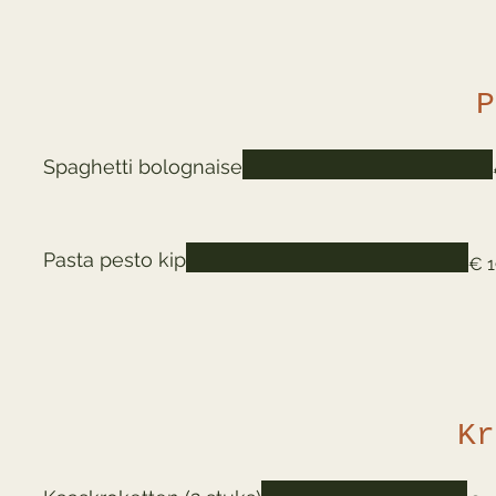
P
Spaghetti bolognaise
Pasta pesto kip
€ 1
Kr